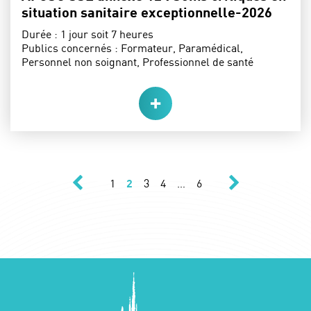
situation sanitaire exceptionnelle-2026
Durée :
1 jour soit 7 heures
Publics concernés :
Formateur, Paramédical,
Personnel non soignant, Professionnel de santé
précédent
suivant
Navigation des 
Page
Page
Page
Page
Page
1
2
3
4
…
6