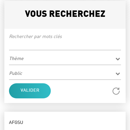
VOUS RECHERCHEZ
Rechercher par mots clés
Thème
Public
Réi
THÈME :
AFGSU