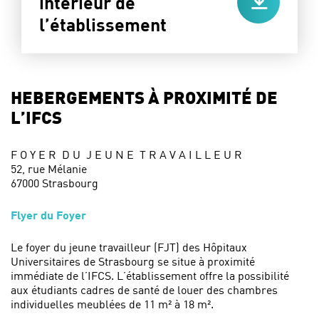
intérieur de
l’établissement
HEBERGEMENTS À PROXIMITÉ DE
L’IFCS
F O Y E R D U J E U N E T R A V A I L L E U R
52, rue Mélanie
67000 Strasbourg
Flyer du Foyer
Le foyer du jeune travailleur (FJT) des Hôpitaux
Universitaires de Strasbourg se situe à proximité
immédiate de l’IFCS. L’établissement offre la possibilité
aux étudiants cadres de santé de louer des chambres
individuelles meublées de 11 m² à 18 m².