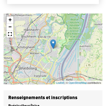
+
−
Leaflet
| ©
OpenStreetMap
contributors
Renseignements et inscriptions
Puériculteur/trice