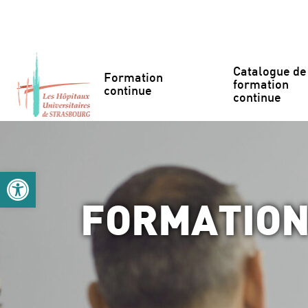
Accéder au contenu
Accéder au menu
Catalogue de 
Formation 
formation 
continue
continue
Ouvrir la barre d’outils
FORMATION