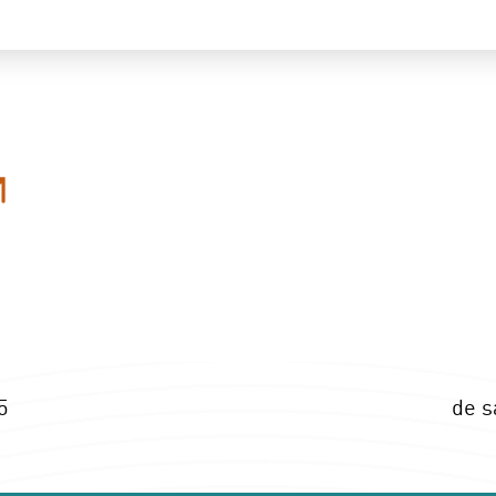
5
de s