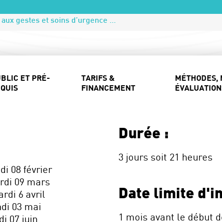
AFGSU 2-Formation aux gestes et soins d’urgence de niveau 2-2027
BLIC ET PRÉ-
TARIFS &
MÉTHODES, 
QUIS
FINANCEMENT
ÉVALUATION
Durée :
3 jours soit 21 heures
di 08 février
ardi 09 mars
Date limite d'in
rdi 6 avril
ndi 03 mai
1 mois avant le début d
i 07 juin