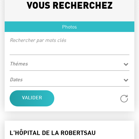
VOUS RECHERCHEZ
Photos
Rechercher par mots clés
Thémes
Dates
Réi
L’HÔPITAL DE LA ROBERTSAU