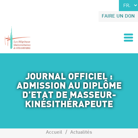
Accéder au contenu
Accéder au menu
FAIRE UN DON
JOURNAL OFFICIEL :
ADMISSION AU DIPLÔME
D’ETAT DE MASSEUR-
KINÉSITHÉRAPEUTE
Accueil
Actualités