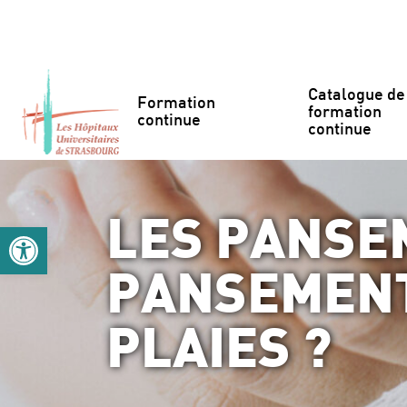
Accéder au contenu
Accéder au menu
Catalogue de 
Formation 
formation 
continue
continue
LES PANSE
Ouvrir la barre d’outils
PANSEMENT
PLAIES ?