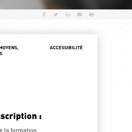
Partager sur Facebook
Partager sur Twitter
Partager sur LinkedIn
Envoyer par e-mail
Imprimer
MOYENS,
ACCESSIBILITÉ
S
scription :
e la formation