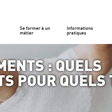
Se former à un 
Informations 
métier
pratiques
MENTS : QUELS
S POUR QUELS 