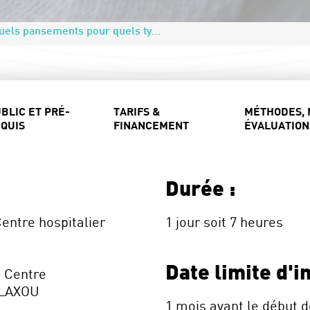
Les Pansements : Quels pansements pour quels types de plaies ?
BLIC ET PRÉ-
TARIFS &
MÉTHODES, 
QUIS
FINANCEMENT
ÉVALUATION
Durée :
entre hospitalier
1 jour soit 7 heures
Date limite d'in
u Centre
 LAXOU
1 mois avant le début d